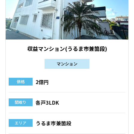
収益マンション(うるま市兼箇段)
マンション
2億円
価格
各戸3LDK
間取り
うるま市兼箇段
エリア