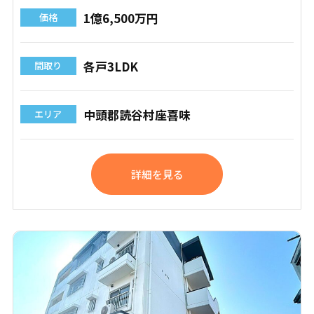
1億6,500万円
価格
各戸3LDK
間取り
中頭郡読谷村座喜味
エリア
詳細を見る